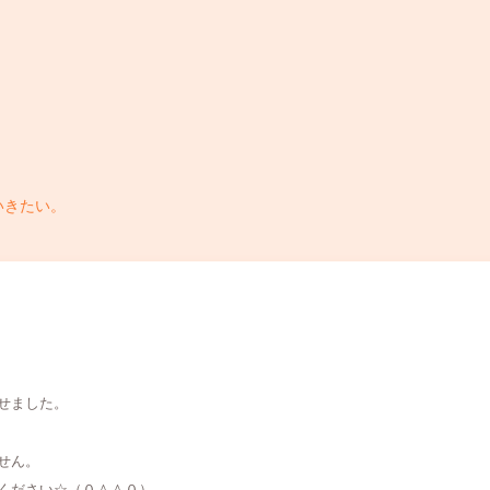
いきたい。
せました。
せん。
ください☆（０＾＾０）