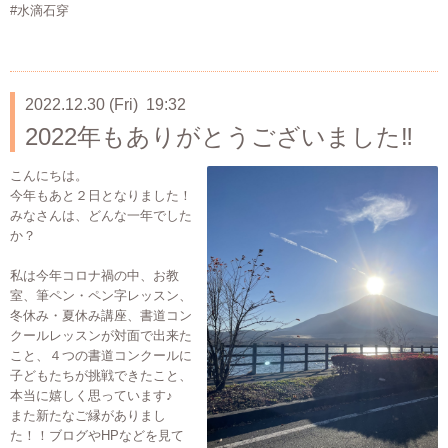
#水滴石穿
2022.12.30 (Fri) 19:32
2022年もありがとうございました‼️
こんにちは。
今年もあと２日となりました！
みなさんは、どんな一年でした
か？
私は今年コロナ禍の中、お教
室、筆ペン・ペン字レッスン、
冬休み・夏休み講座、書道コン
クールレッスンが対面で出来た
こと、４つの書道コンクールに
子どもたちが挑戦できたこと、
本当に嬉しく思っています♪
また新たなご縁がありまし
た！！ブログやHPなどを見て