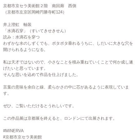
京都市京セラ美術館２階 南回廊 西側
（京都市左京区岡崎円勝寺町124）
井上澄虹 軸装
「水滴石穿」（すいてきせきせん）
読み：水滴石を穿つ
わずかな水のしずくでも、ポタポタ垂れるうちに、しだいに大きな穴を
開けられるようになる。
私は天才ではないので、小さなことを積み重ねていくことで何か成し遂
げたいと思っています。
そんな思いを込めて作品を仕上げました。
言葉の意味を余白と線、柔らかさの中に芯があるように表現していま
す。
ぜひ、ご覧いただけるとうれしいです。
この作品展は京都展を終えると、ロンドンにて出展されます。
#MINERVA
#京都市京セラ美術館