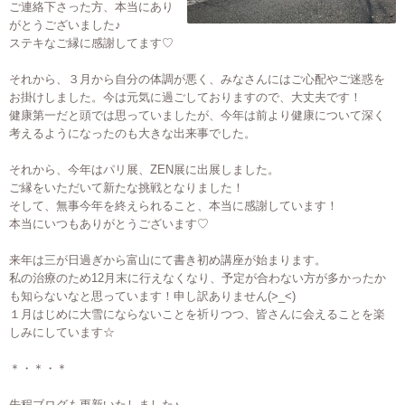
ご連絡下さった方、本当にあり
がとうございました♪
ステキなご縁に感謝してます♡
それから、３月から自分の体調が悪く、みなさんにはご心配やご迷惑を
お掛けしました。今は元気に過ごしておりますので、大丈夫です！
健康第一だと頭では思っていましたが、今年は前より健康について深く
考えるようになったのも大きな出来事でした。
それから、今年はパリ展、ZEN展に出展しました。
ご縁をいただいて新たな挑戦となりました！
そして、無事今年を終えられること、本当に感謝しています！
本当にいつもありがとうございます♡
来年は三が日過ぎから富山にて書き初め講座が始まります。
私の治療のため12月末に行えなくなり、予定が合わない方が多かったか
も知らないなと思っています！申し訳ありません(>_<)
１月はじめに大雪にならないことを祈りつつ、皆さんに会えることを楽
しみにしています☆
＊・＊・＊
先程ブログも更新いたしました♪